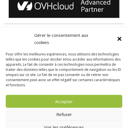
LES SOLUTIONS TOOLIN
Gérer le consentement aux
cookies
Comprendre le cloud
Pour offrir les meilleures expériences, nous utilisons des technologies
Communiquer avec du wifi de qualité
telles que les cookies pour stocker et/ou accéder aux informations des
Optimiser votre informatique
appareils. Le fait de consentir à ces technologies nous permettra de
Simplifier & améliorer votre téléphonie fixe, mobile
traiter des données telles que le comportement de navigation ou les ID
et votre accès internet
uniques sur ce site. Le fait de ne pas consentir ou de retirer son
consentement peut avoir un effet négatif sur certaines caractéristiques
Info-gérer votre hébergement de site internet
et fonctions.
Colibri solution de videotransmission in situ
Vidéosurveillance, vidéoprotection
Accepter
Refuser
© Toolin
Plan du site
Politique de données personnelles
Voir les préférences