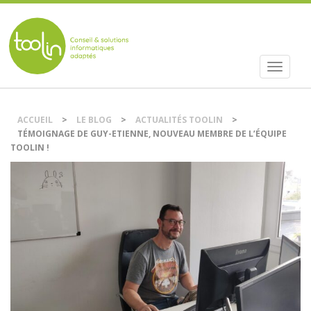
Menu
Atteindre
DSI et chef de projet IT externalisé sur
principal
le
Nantes.
contenu
ACCUEIL
>
LE BLOG
>
ACTUALITÉS TOOLIN
>
TÉMOIGNAGE DE GUY-ETIENNE, NOUVEAU MEMBRE DE L’ÉQUIPE
TOOLIN !