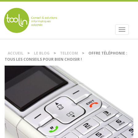
Menu
Atteindre
DSI et chef de projet IT externalisé sur
principal
le
Nantes.
contenu
ACCUEIL
>
LE BLOG
>
TELECOM
>
OFFRE TÉLÉPHONIE :
TOUS LES CONSEILS POUR BIEN CHOISIR !